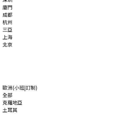
廈門
成都
杭州
三亞
上海
北京
歐洲(小班|訂制)
全部
克羅地亞
土耳其