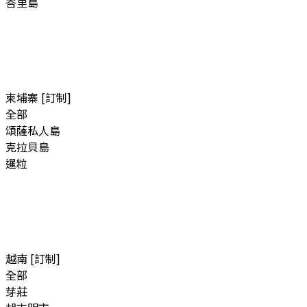
峇里島
柬埔寨 [訂制]
全部
頌薩私人島
克拉貝島
暹粒
越南 [訂制]
全部
芽莊