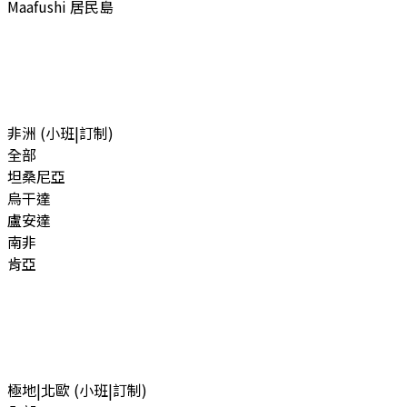
Maafushi 居民島
非洲 (小班|訂制)
全部
坦桑尼亞
烏干達
盧安達
南非
肯亞
極地|北歐 (小班|訂制)