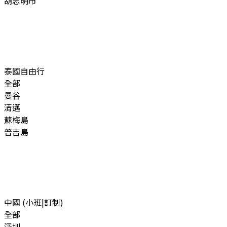
胡志明市
泰國自由行
全部
曼谷
清邁
蘇梅島
普吉島
中國 (小班|訂制)
全部
深圳