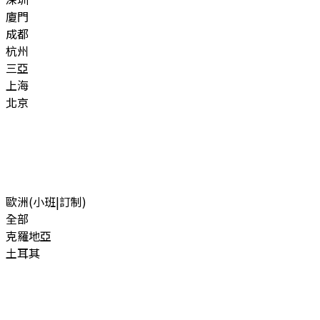
廈門
成都
杭州
三亞
上海
北京
歐洲(小班|訂制)
全部
克羅地亞
土耳其