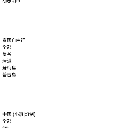
胡志明市
泰國自由行
全部
曼谷
清邁
蘇梅島
普吉島
中國 (小班|訂制)
全部
深圳