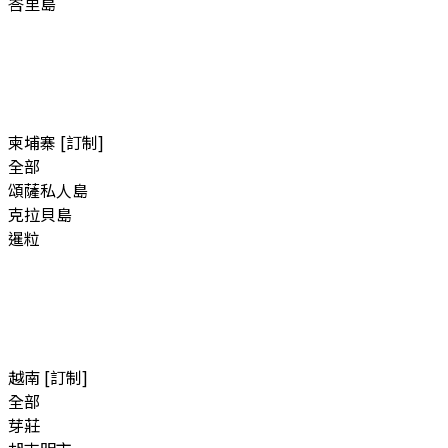
峇里島
柬埔寨 [訂制]
全部
頌薩私人島
克拉貝島
暹粒
越南 [訂制]
全部
芽莊