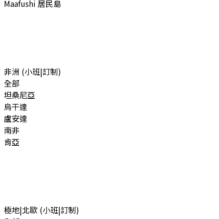
Maafushi 居民島
非洲 (小班|訂制)
全部
坦桑尼亞
烏干達
盧安達
南非
肯亞
極地|北歐 (小班|訂制)