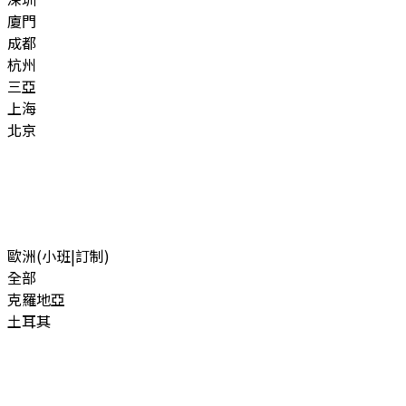
廈門
成都
杭州
三亞
上海
北京
歐洲(小班|訂制)
全部
克羅地亞
土耳其