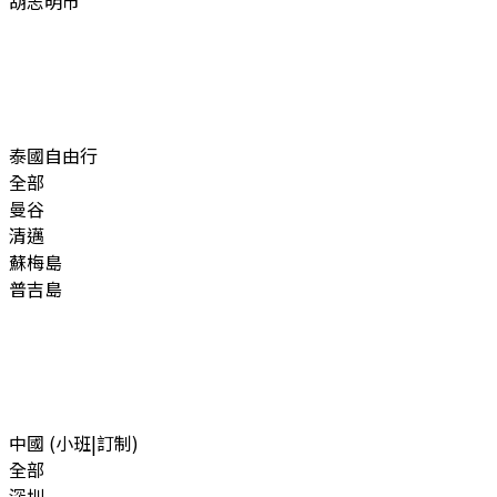
胡志明市
泰國自由行
全部
曼谷
清邁
蘇梅島
普吉島
中國 (小班|訂制)
全部
深圳