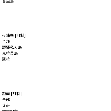
峇里島
柬埔寨 [訂制]
全部
頌薩私人島
克拉貝島
暹粒
越南 [訂制]
全部
芽莊