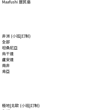
Maafushi 居民島
非洲 (小班|訂制)
全部
坦桑尼亞
烏干達
盧安達
南非
肯亞
極地|北歐 (小班|訂制)